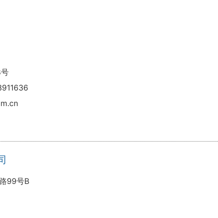
8号
911636
m.cn
司
99号B